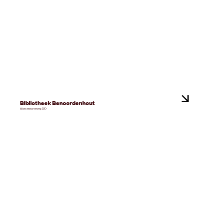
Bibliotheek Benoordenhout
Wassenaarseweg 220