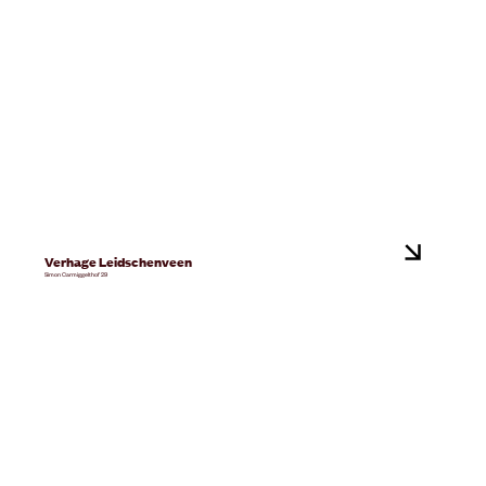
Verhage Leidschenveen
Simon Carmiggelthof 29