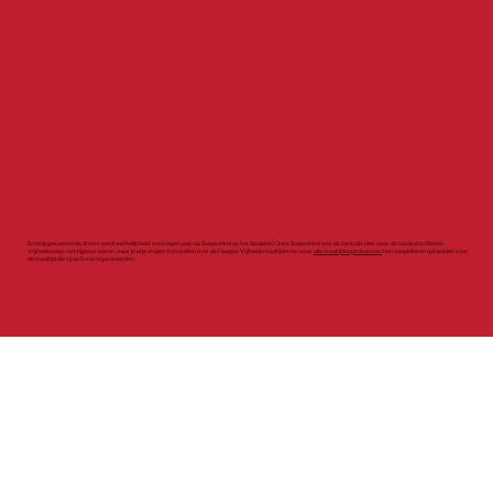
SOEPWINKEL
En lang gekoesterde droom werd werkelijkheid: onze eigen pop-up Soepwinkel op het Spuiplein! Onze Soepwinkel was dé centrale plek waar de iconische blikken
Vrijheidssoep verkrijgbaar waren, waar je al je vragen kon stellen over de Haagse Vrijheidsmaaltijden en waar
alle maaltijdorganisatoren
hun soepblikken ophaalden voor
de maaltijd die zij op 5 mei organiseerden.