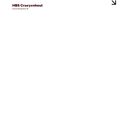
HBS Craeyenhout
Daal en Bergselaan 1B