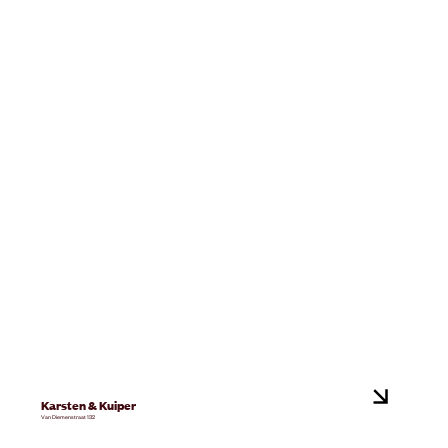
Karsten & Kuiper
Van Diemenstraat 132