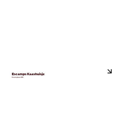
Escamps Kaashuisje
Escamplaan 285