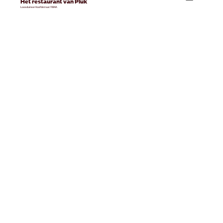
Het restaurant van Pluk
Loosduinse Hoofdstraat 1184A