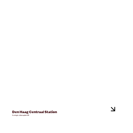
Den Haag Centraal Station
Koningin Julianaplein 95