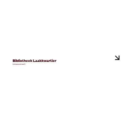
Bibliotheek Laakkwartier
Linnaeusstraat 2