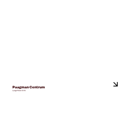
Paagman Centrum
Lange Poten 13-15