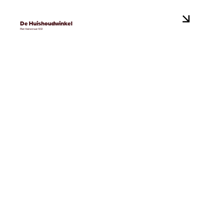
De Huishoudwinkel
Piet Heinstraat 102