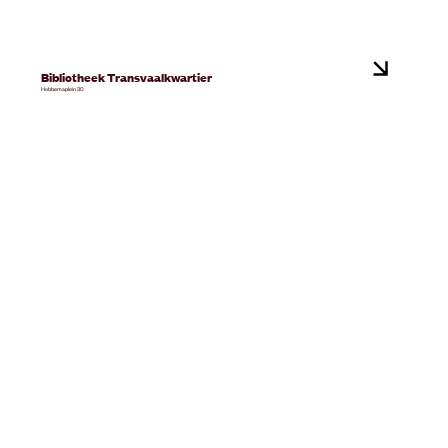
Bibliotheek Transvaalkwartier
Hobbemaplein 30