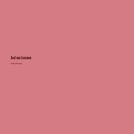
Axel van Leeuwen
Project Manager