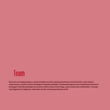
Team
Een team van knappe koppen, creatieve helden en echte organisatietalenten; zij zijn de stille -maar laaiend
enthousiaste- krachten achter de Haagse Vrijheidsmaaltijden. En allemaal dragen ze een stukje bij aan de missie;
de Haagse Vrijheidsmaaltijden een nieuwe traditie maken in Den Haag, zodat steeds meer onbekenden -van jong,
oud, Hagenees tot Hagenaar- bekenden worden. Als dat geen feestje wordt!