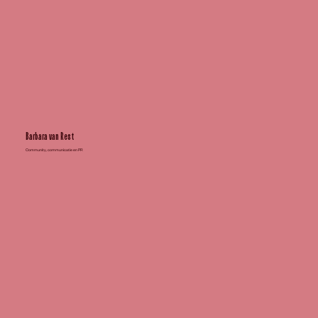
Barbara van Rest
Community, communicatie en PR