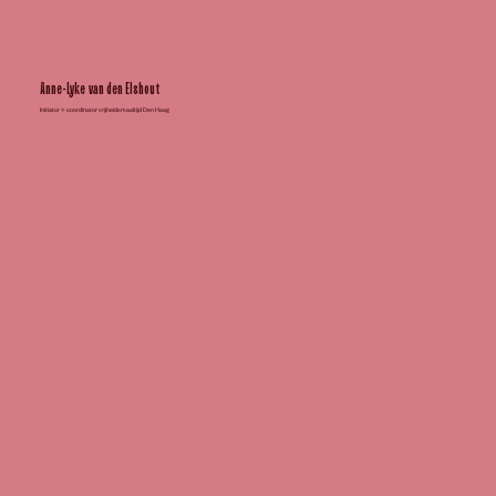
Anne-Lyke van den Elshout
Initiator + coordinator vrijheidsmaaltijd Den Haag