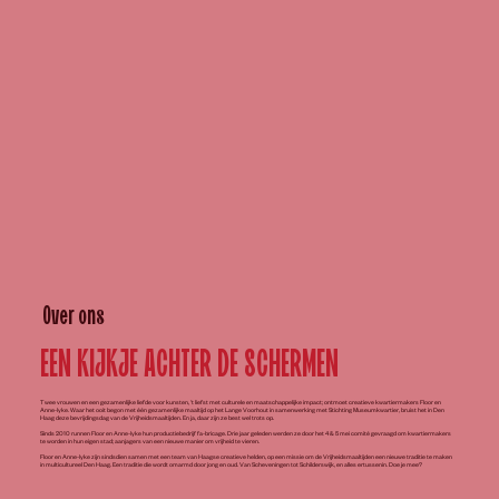
O
v
er on
s
EEN KIJKJE ACHTER DE SCHERMEN
Twee vrouwen en een gezamenlijke liefde voor kunsten, ‘t liefst met culturele en maatschappelijke impact; ontmoet creatieve kwartiermakers Floor en
Anne-lyke. Waar het ooit begon met één gezamenlijke maaltijd op het Lange Voorhout in samenwerking met Stichting Museumkwartier, bruist het in Den
Haag deze bevrijdingsdag van de Vrijheidsmaaltijden. En ja, daar zijn ze best wel trots op.
Sinds 2010 runnen Floor en Anne-lyke hun productiebedrijf fa-bricage. Drie jaar geleden werden ze door het 4 & 5 mei comité gevraagd om kwartiermakers
te worden in hun eigen stad; aanjagers van een nieuwe manier om vrijheid te vieren.
Floor en Anne-lyke zijn sindsdien samen met een team van Haagse creatieve helden, op een missie om de Vrijheidsmaaltijden een nieuwe traditie te maken
in multicultureel Den Haag. Een traditie die wordt omarmd door jong en oud. Van Scheveningen tot Schilderswijk, en alles ertussenin. Doe je mee?