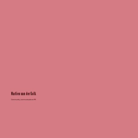
Marlies van der Kolk
Community, communicatie en PR